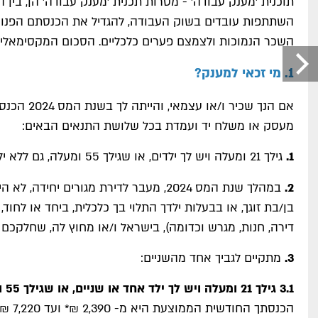
תוכנית ׳מענק עבודה׳ - מטרות תכנית ׳מענק עבודה׳ הן, בין ה
השתתפות עובדים בשוק העבודה, להגדיל את הכנסתם הפנוי
השכר הנמוכות ולצמצם פערים כלכליים. הסכום המקסימאלי למענק ה
1. מי זכאי למענק?
אם הנך שכיר ו/א
מעסק או משלח יד ועמדת בכל שלושת התנאים הבאים:
1.
גילך 21 ומעלה ויש לך ילדים, או שגילך 55 ומעלה, גם ללא ילדים.
2.
במהלך שנת המס 2024, מעבר לדירת מגורים יחי
בן/בת זוגך, או בבעלות ילדך התלוי בך כלכלית, ביחד או לחוד, 
דירה, חנות, מגרש וכדומה), בישראל ו/או מחוץ לה, שחלקכם בזכ
3.
מתקיים לגביך אחד מהשניים:
3.1 גילך 21 ומעלה ויש לך ילד אחד או שניים, או שגילך 55 ומעלה (גם ללא ילדים)
הכנסתך 