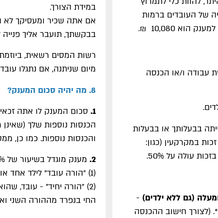
יתר, להוות כלי לתמרוץ
במידת הצורך.
ה של העובדים ברמות
וא 10,080 ₪.
בבקשתך, תועבר אליך פנייה ל
רשות המסים רשאית, ביוזמתה
מיום שניתנה, אם נתגלו עוב
ו עצמאי, והייתה לך בשנת המס 2024 הכנסת עבודה ו/או הכנסה
8. מה יהיה סכום המענק?
1.
סכום המענק לו אתה זכאי
הכנסות נוספות שלך (שאינן 
דה, לא הייתה בבעלותך או בבעלות
והכנסות נוספות. כמו כן, ממספ
זכות במקרקעין (כגון:
ות עולה על 50%.
2.
מענק מוגדל בשיעור של 150%, יינתן לאחד מאלה:
(1) "הורה עובד" לילד אחד או יותר.
(2) "הורה יחיד" - עובד, שה
-
החי בנפרד מההורה השני ואין 
החודשית הממוצעת היא מ- 2,390 ₪* ועד 7,220 ₪*. (לצורך חישוב ההכנסה