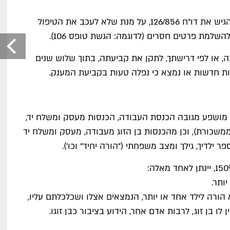
אם אתה שכיר ומעסיקך לא הגיש את דו"ח 126/856, על מנת שלא לעכב את הטיפול
השלמת פרטים חסרים (לדוגמה: הגשת טופס 106).
, או לפי דרישתך, לתקן את קביעתה, בתוך שלוש שנים
דות חדשות או נמצא כי נפלה טעות בקביעת המענק.
 מושפע מגובה הכנסת העבודה, הכנסות מעסק ומשלח יד,
ממשכורת), וכן מהכנסות בן הזוג מעבודה, מעסק ומשלח יד
ר ילדיך, גילך ומצב משפחתי ("הורה יחיד" וכו').
וא הורה לילד אחד או יותר, הנמצאים אצלו ושכלכלתם עליו,
לו בן זוג, לרבות אדם אחר, הידוע בציבור כבן זוגו.